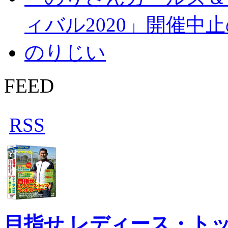
ィバル2020」開催中
のりじい
FEED
RSS
目指せ レディース・ト