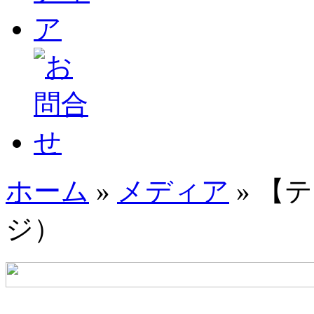
ホーム
»
メディア
» 【テ
ジ）